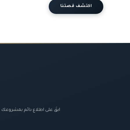
اكتشف قصتنا
ابقَ على اطلاع دائم بمشروعك و