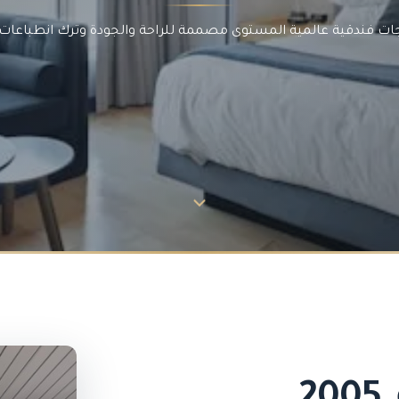
ت فندقية عالمية المستوى مصممة للراحة والجودة وترك انطباعات د